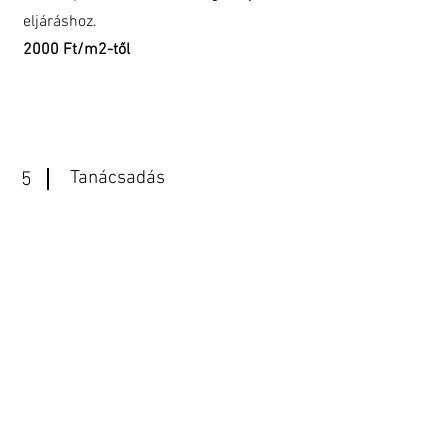
eljáráshoz.
2000 Ft/m2-től
Tanácsadás
5
Lakás, ház vagy telek vásárlás előtt kérje
tanácsunkat. Építési szabályok (OTÉK,
HÉSZ, Településképi rendelet, Arculati
kézikönyv) kiértékelése, elemzése;
előzetes főépítészi-, építéshatósági
egyeztetés; beépítési tanulmányterv
készítése.