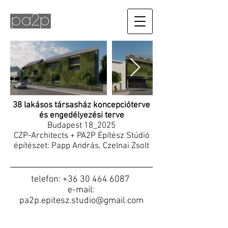
38 lakásos társasház koncepcióterve
és engedélyezési terve
Budapest 18_2025
CZP-Architects + PA2P Építész Stúdió
építészet: Papp András, Czelnai Zsolt
telefon:
+36 30 464 6087
e-mail:
pa2p.epitesz.studio@gmail.com