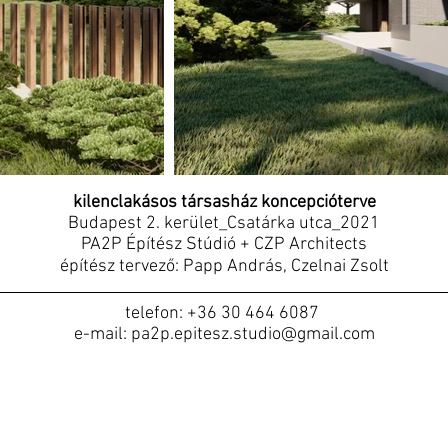
kilenclakásos társasház koncepcióterve
Budapest 2. kerület_Csatárka utca_2021
PA2P Építész Stúdió + CZP Architects
építész tervező: Papp András, Czelnai Zsolt
telefon: +36 30 464 6087
e-mail: pa2p.epitesz.studio@gmail.com