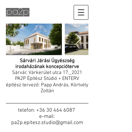
Sárvári Járási Ügyészség
irodaházának koncepcióterve
Sárvár, Várkerület utca 17._2021
PA2P Építész Stúdió + ENTERV
építész tervező: Papp András, Körtvély
Zoltán
telefon:
+36 30 464 6087
e-mail:
pa2p.epitesz.studio@gmail.com